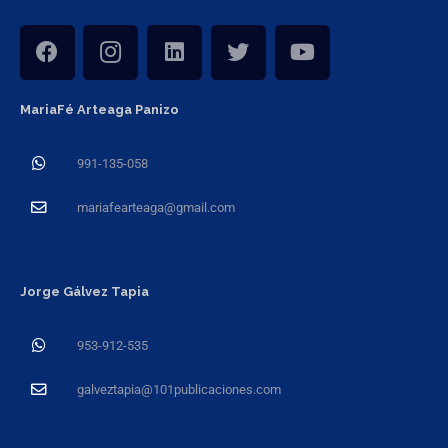
MariaFé Arteaga Panizo
991-135-058
mariafearteaga@gmail.com
Jorge Gálvez Tapia
953-912-535
galveztapia@101publicaciones.com