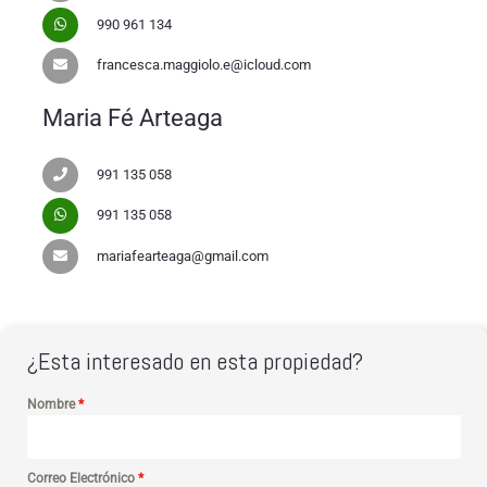
990 961 134
francesca.maggiolo.e@icloud.com
Maria Fé Arteaga
991 135 058
991 135 058
mariafearteaga@gmail.com
¿Esta interesado en esta propiedad?
Nombre
*
Correo Electrónico
*