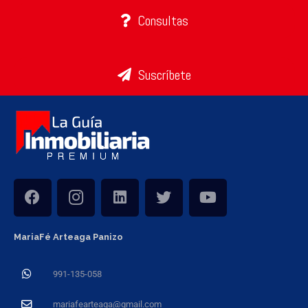
Consultas
Suscríbete
MariaFé Arteaga Panizo
991-135-058
mariafearteaga@gmail.com