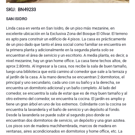
SKU:
BN49233
SAN ISIDRO
Linda casa en venta en San Isidro, de un piso más mezanine, en
excelente ubicación en la Exclusiva Zona del Bosque El Olivar. El terreno
es apto para construir un edificio de 4 pisos. La casa es prácticamente
de un piso dado que tanto el área social como familiar se encuentra en
la primera planta y adicionalmente en la segunda planta solo se
encuentran el área de servicio y un escritorio. A media planta, es decir, a
nivel mezanine, hay un gran home office. La casa tiene techos altos, de
aprox 2.80mts. Al ingresar a la casa, nos recibe la sala de buen tamaño,
luego una biblioteca que está camino al comedor que sale a la terraza y
al jardín de la casa. A la mano derecha se encuentran 2 dormitorios, el
principal y uno secundario, cada uno con su baño y a la derecha, se
encuentra un dormitorio adicional y un baño completo. Al lado del
comedor, se encuentra la sala de estar que es de muy buen tamaño y al
otro extremo del comedor, se encuentra la cocina. El jardín es amplio y
tiene un gran árbol en uno de los extremos. Colindante con la cocina se
encuentra la lavandería y el baño de servicio y un depósito al fondo.
Desde la lavandería se puede subir al segundo piso donde se
encuentran dos dormitorios de servicio, un depósito y una gran azotea.
Los pisos son de madera machihembrada, marcos de madera en
ventanas, aires acondicionados en dormitorios y home office, etc. La