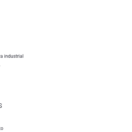
 industrial
o
s
to