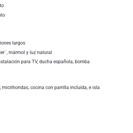
to
nto
tones largos
r¨, mármol y luz natural
 instalación para TV, ducha española, bomba
 micrihondas, cocina con parrilla incluída, e isla