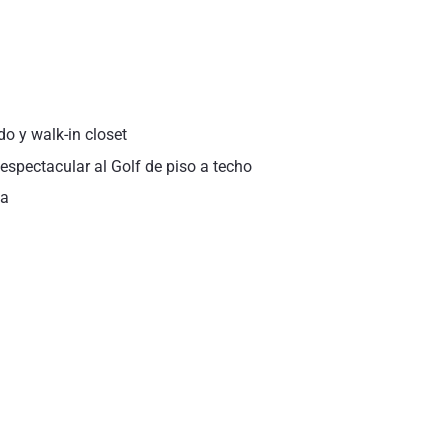
o y walk-in closet
 espectacular al Golf de piso a techo
da