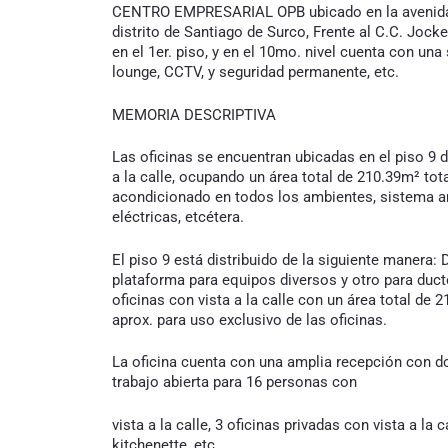
CENTRO EMPRESARIAL OPB ubicado en la avenida J
distrito de Santiago de Surco, Frente al C.C. Jock
en el 1er. piso, y en el 10mo. nivel cuenta con un
lounge, CCTV, y seguridad permanente, etc.
MEMORIA DESCRIPTIVA
Las oficinas se encuentran ubicadas en el piso 9
a la calle, ocupando un área total de 210.39m² t
acondicionado en todos los ambientes, sistema ant
eléctricas, etcétera.
El piso 9 está distribuido de la siguiente manera:
plataforma para equipos diversos y otro para ducte
oficinas con vista a la calle con un área total d
aprox. para uso exclusivo de las oficinas.
La oficina cuenta con una amplia recepción con d
trabajo abierta para 16 personas con
vista a la calle, 3 oficinas privadas con vista a la
kitchenette, etc.