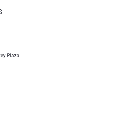
s
key Plaza