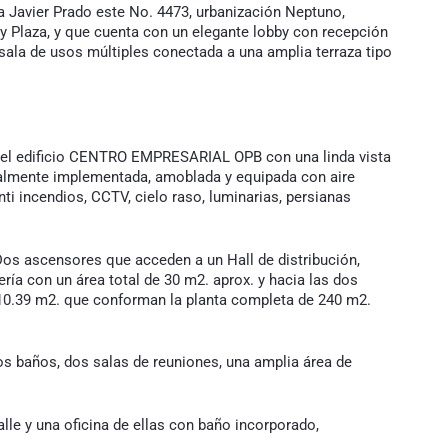
avier Prado este No. 4473, urbanización Neptuno,
ey Plaza, y que cuenta con un elegante lobby con recepción
a sala de usos múltiples conectada a una amplia terraza tipo
 del edificio CENTRO EMPRESARIAL OPB con una linda vista
otalmente implementada, amoblada y equipada con aire
i incendios, CCTV, cielo raso, luminarias, persianas
 Dos ascensores que acceden a un Hall de distribución,
ría con un área total de 30 m2. aprox. y hacia las dos
e 210.39 m2. que conforman la planta completa de 240 m2.
os baños, dos salas de reuniones, una amplia área de
 calle y una oficina de ellas con baño incorporado,