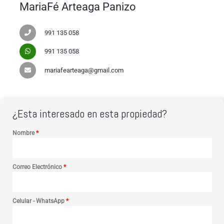
MariaFé Arteaga Panizo
991 135 058
991 135 058
mariafearteaga@gmail.com
¿Esta interesado en esta propiedad?
Nombre
*
Correo Electrónico
*
Celular - WhatsApp
*