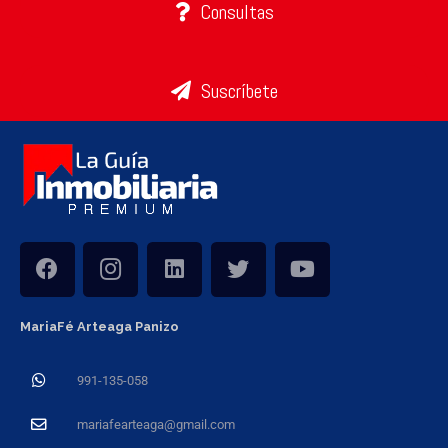
Consultas
Suscríbete
MariaFé Arteaga Panizo
991-135-058
mariafearteaga@gmail.com