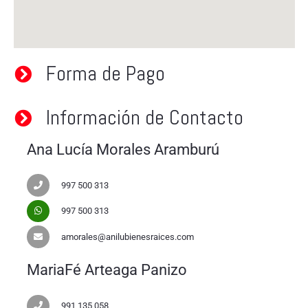
Forma de Pago
Información de Contacto
Ana Lucía Morales Aramburú
997 500 313
997 500 313
amorales@anilubienesraices.com
MariaFé Arteaga Panizo
991 135 058